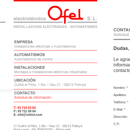
Dudas, 
Le agra
informac
contacto
Nombre: *
Apellidos:
Teléfono: *
T: 93 710 53 83
E-Mail: *
F: 93 711 59 04
E. ofel@ofelsl.com
Dirección:
C.P.:
C/ Guifré el Pilós, 1 Bis – Nau 21 - 08213 Polinyà
Nota Legal
- Nif: B58476391 -
Mapa web